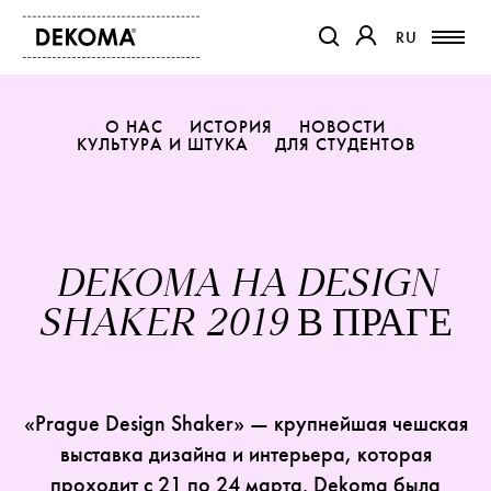
RU
RU
ССЫЛКА ОТКРОЕТСЯ В Н
ССЫЛКА ОТКРОЕТ
О НАС
ИСТОРИЯ
НОВОСТИ
КУЛЬТУРА И ШТУКА
ПРОДУКТЫ
ДЛЯ СТУДЕНТОВ
ЖУРНАЛ
О НАС
КОНТАКТ
DEKOMA HA DESIGN
ПРОЕКТЫ
SHAKER 2019 В ПРАГЕ
ПАРТНЕРЫ
«Prague Design Shaker» — крупнейшая чешская
выставка дизайна и интерьера, которая
проходит с 21 по 24 марта. Dekoma была