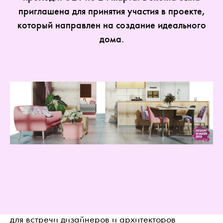
приглашена для принятия участия в проекте,
который направлен на создание идеального
дома.
Дом в одежде Выставка
ПОЛЕЗНАЯ ИНФОРМАЦИЯ
для прессы
Брошюры
Работа
рассылка
Facebook
ISSUU
Instagram
Ссылк
Pinterest
Рабочий стол подрядчика
Youtube
Целью выставки является информирование
широкой публике о современных тенденциях в
интерьере и создание идеальной платформы
для встречи дизайнеров и архитекторов