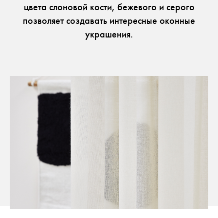
цвета слоновой кости, бежевого и серого
позволяет создавать интересные оконные
украшения.
Дом в одежде Выставка
ПОЛЕЗНАЯ ИНФОРМАЦИЯ
для прессы
Брошюры
Работа
рассылка
Facebook
ISSUU
Instagram
Ссылк
Pinterest
Рабочий стол подрядчика
Youtube