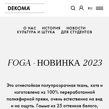
RU
RU
ССЫЛКА ОТКРОЕТСЯ В Н
ССЫЛКА ОТКРОЕТ
О НАС
ИСТОРИЯ
НОВОСТИ
КУЛЬТУРА И ШТУКА
ПРОДУКТЫ
ДЛЯ СТУДЕНТОВ
ЖУРНАЛ
О НАС
КОНТАКТ
FOGA - НОВИНКА 2023
ПРОЕКТЫ
ПАРТНЕРЫ
Это огнестойкая полупрозрачная ткань, хотя и
изготовлена из 100% переработанной
полиэфирной пряжи, очень естественна на вид
и на ощупь. Гамма из 25 оттенков белого,