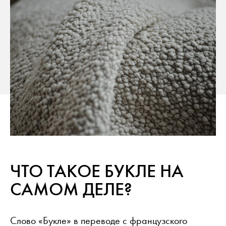
Дом в одежде Выставка
ПОЛЕЗНАЯ ИНФОРМАЦИЯ
для прессы
Брошюры
Работа
рассылка
Facebook
ISSUU
Instagram
Ссылк
Pinterest
Рабочий стол подрядчика
Youtube
ЧТО ТАКОЕ БУКЛЕ НА
САМОМ ДЕЛЕ?
Слово «Букле» в переводе с французского