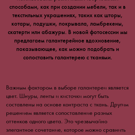
способами, как при создании мебели, так и в
текстильных украшениях, таких как шторы,
котары, подушки, покрывала, ламбрекены,
скатерти или абажуры. В новой фотосессии мы
Dekoma экономико-технологический конгре
предлагаем галантерейное вдохновение,
показывающее, как можно подобрать и
ПОЛЕЗНАЯ ИНФОРМАЦИЯ
для прессы
сопоставить галантерею с тканями.
Брошюры
Работа
рассылка
Facebook
ISSUU
Instagram
Ссылк
Pinterest
Рабочий стол подрядчика
Youtube
Важным фактором в выборе галантереи является
цвет. Шнуры, ленты и кисточки могут быть
составлены на основе контраста с ткань. Другим
решением является сопоставление разных
оттенков одного цвета. Это чрезвычайно
элегантное сочетание, которое можно сравнить