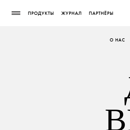
ПРОДУКТЫ
ЖУРНАЛ
ПАРТНЁРЫ
ПРОДУКТЫ
ЖУРНАЛ
О НАС
Коллекции
блог
Мебельные ткани
Тенденции
Шторные такни
Басонные изделия
Обои
Кожа
декоративные аксессуары
В