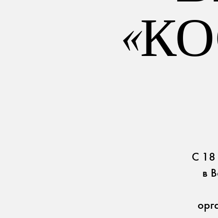
ПРОЕКТЫ
ПАРТНЕРЫ
«КО
Культура
Alcantara
Коммерческие помещения
Офисы
Мастерские
ПОЛЕЗНАЯ ИНФОРМАЦИЯ
для прессы
Брошюры
Работа
С 18
в 
орг