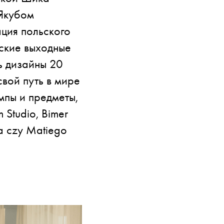
 Якубом
ция польского
ские выходные
ь дизайны 20
свой путь в мире
мпы и предметы,
 Studio, Bimer
ka czy Matiego