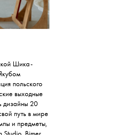
никой Шика-
 Якубом
ция польского
ские выходные
ь дизайны 20
свой путь в мире
мпы и предметы,
 Studio, Bimer