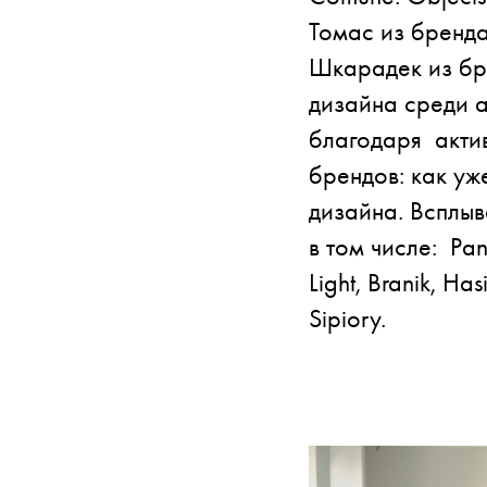
Томас из бренда
Шкарадек из бре
дизайна среди а
благодаря актив
брендов: как уже
дизайна. Всплыв
в том числе: Pan
Light, Branik, H
Sipiory.