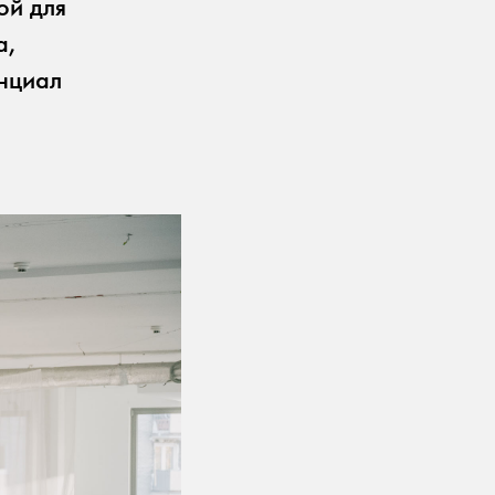
ой для
а,
нциал