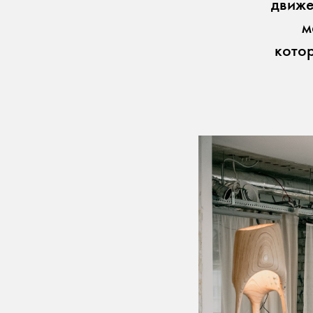
движе
м
кото