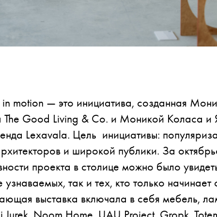
 in motion — это инициатива, созданная Мо
 The Good Living & Co. и Моникой Коласа и
нда Lexavala. Цель инициативы: популяриза
рхитекторов и широкой публики. За октябрь
ности проекта в столице можно было увидет
 узнаваемых, так и тех, кто только начинает 
ающая выставка включала в себя мебель, ла
i Jurek, Noom Home, UAU Project, Gropk, Totem