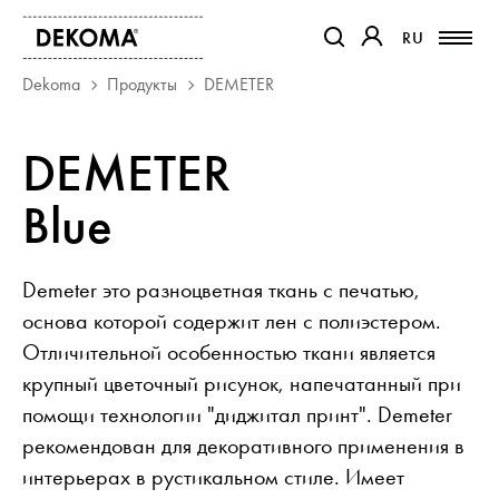
RU
RU
ССЫЛКА ОТКРОЕТСЯ В Н
ССЫЛКА ОТКРОЕТ
Dekoma
Продукты
DEMETER
ПРОДУКТЫ
DEMETER
ЖУРНАЛ
Blue
О НАС
КОНТАКТ
ПРОЕКТЫ
Demeter это разноцветная ткань с печатью,
ПАРТНЕРЫ
основа которой содержит лен с полиэстером.
Отличительной особенностью ткани является
крупный цветочный рисунок, напечатанный при
помощи технологии "диджитал принт". Demeter
рекомендован для декоративного применения в
интерьерах в рустикальном стиле. Имеет