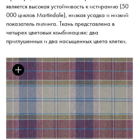
является высокая устойчивость к истиранию (50
000 циклов Martindale), низкая усадка и низкий
показатель пилинга. Ткань представлена в
четырех цветовых комбинациях: два
Дом в одежде Выставка
приглушенных и два насыщенных цвета клетки.
ПОЛЕЗНАЯ ИНФОРМАЦИЯ
для прессы
Брошюры
Работа
рассылка
Facebook
ISSUU
Instagram
Ссылк
Pinterest
Рабочий стол подрядчика
Youtube