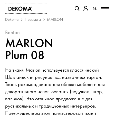
RU
RU
ССЫЛКА ОТКРОЕТСЯ В Н
ССЫЛКА ОТКРОЕТ
Dekoma
Продукты
MARLON
benton
ПРОДУКТЫ
MARLON
ЖУРНАЛ
О НАС
Plum 08
КОНТАКТ
ПРОЕКТЫ
На ткани Marlon используется классический
ПАРТНЕРЫ
Шотландский рисунок под названием тартан.
Ткань рекомендована для обивки мебели и для
декоративного использования (подушек, штор,
валиков). Это отличное предложение для
рустикальных и традиционных интерьеров.
Преимуществом этой полиэстеровой ткани