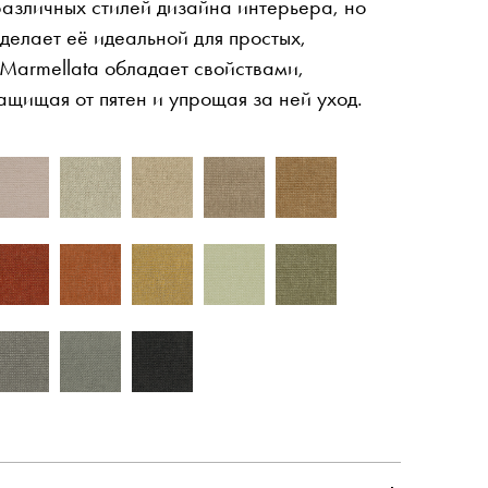
различных стилей дизайна интерьера, но
делает её идеальной для простых,
Marmellata обладает свойствами,
ащищая от пятен и упрощая за ней уход.
Ссылка от
Pinterest
Рабочий стол подрядчика
Youtube