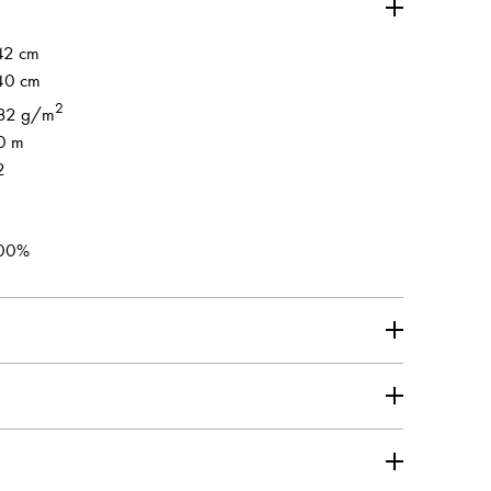
42 cm
40 cm
2
82 g/m
0 m
2
00%