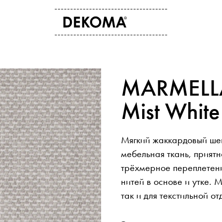
О НАС
КОНТАКТ
MARMELL
история
контактные данные
культура и штука
где купить
Mist White
для студентов
экспорт
новости
Мягкий жаккардовый шен
мебельная ткань, прият
трёхмерное переплетени
нитей в основе и утке. 
так и для текстильной о