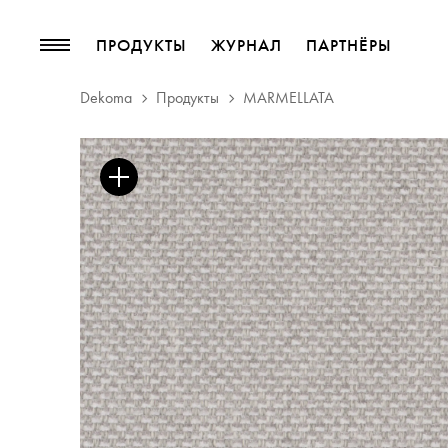
ПРОДУКТЫ
ЖУРНАЛ
ПАРТНЁРЫ
Dekoma
Продукты
MARMELLATA
ПРОДУКТЫ
ЖУРНАЛ
Коллекции
блог
Мебельные ткани
Тенденции
Шторные такни
Басонные изделия
Обои
Кожа
декоративные аксессуары