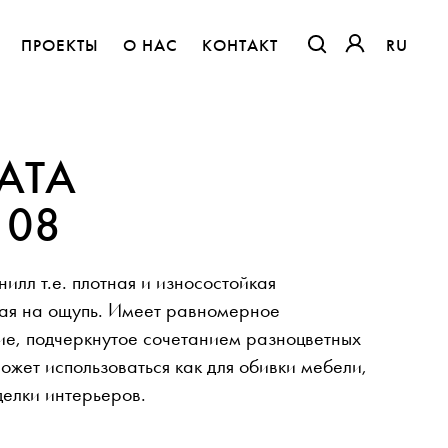
ПРОЕКТЫ
О НАС
КОНТАКТ
RU
RU
ССЫЛКА ОТКРОЕТ
ССЫЛКА ОТК
ATA
 08
илл т.е. плотная и износостойкая
ная на ощупь. Имеет равномерное
е, подчеркнутое сочетанием разноцветных
Может использоваться как для обивки мебели,
Дом в одежде Выставка
тделки интерьеров.