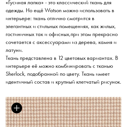
«Гусиная лапка» - это классический ткань для
одежды. Но ещё Watson можно использовать в
интерьере: ткань отлично смотрится в
элегантных и стильных помещениях, как жилых,
Дом в одежде Выставка
гостиничных так и офисных,при этом прекрасно
сочетается с аксессуарами из дерева, камня и
латуни.
ПОЛЕЗНАЯ ИНФОРМАЦИЯ
для прессы
Брошюры
Работа
Ткань представлена в 12 цветовых вариантах. В
рассылка
Facebook
интерьере её можно комбинировать с тканью
ISSUU
Instagram
Ссылк
Pinterest
Рабочий стол подрядчика
Sherlock, подобранной по цвету. Ткань имеет
Youtube
идентичный состав и крупный клетчатый рисунок.