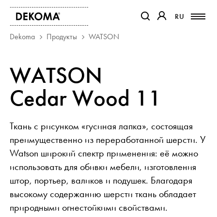
RU
RU
ССЫЛКА ОТКРОЕТСЯ В Н
ССЫЛКА ОТКРОЕТ
Dekoma
Продукты
WATSON
ПРОДУКТЫ
WATSON
ЖУРНАЛ
Cedar Wood 11
О НАС
КОНТАКТ
ПРОЕКТЫ
Ткань с рисунком «гусиная лапка», состоящая
ПАРТНЕРЫ
преимущественно из переработанной шерсти. У
Watson широкий спектр применения: её можно
использовать для обивки мебели, изготовления
штор, портьер, валиков и подушек. Благодаря
высокому содержанию шерсти ткань обладает
природными огнестойкими свойствами.