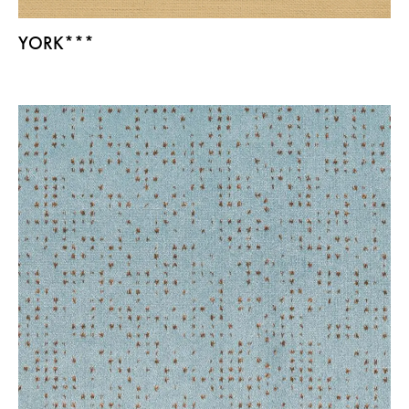
YORK***