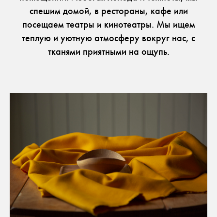
спешим домой, в рестораны, кафе или
посещаем театры и кинотеатры. Мы ищем
теплую и уютную атмосферу вокруг нас, с
тканями приятными на ощупь.
Dekoma экономико-технологический конгре
ПОЛЕЗНАЯ ИНФОРМАЦИЯ
для прессы
Брошюры
Работа
рассылка
Facebook
ISSUU
Instagram
Ссылк
Pinterest
Рабочий стол подрядчика
Youtube