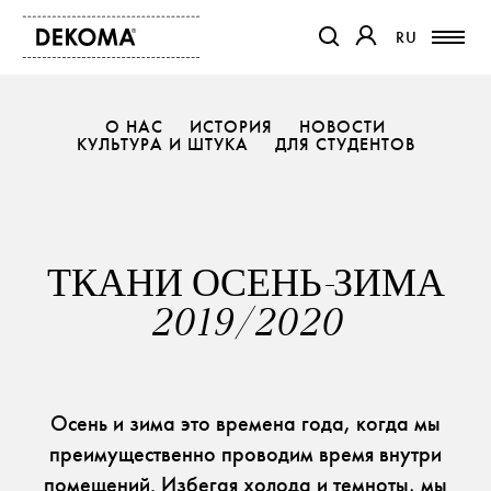
RU
RU
ССЫЛКА ОТКРОЕТСЯ В Н
ССЫЛКА ОТКРОЕТ
О НАС
ИСТОРИЯ
НОВОСТИ
КУЛЬТУРА И ШТУКА
ПРОДУКТЫ
ДЛЯ СТУДЕНТОВ
ЖУРНАЛ
О НАС
КОНТАКТ
ТКАНИ ОСЕНЬ-ЗИМА
ПРОЕКТЫ
ПАРТНЕРЫ
2019/2020
Осень и зима это времена года, когда мы
преимущественно проводим время внутри
помещений. Избегая холода и темноты, мы