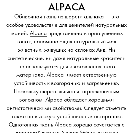
ALPACA
Обивочная ткань из шерсти альпака — это
особое удовольствие для ценителей натуральных
тканей.
Alpaca
представлена в приглушенных
тонах, напоминающих натуральный мех
животных, живущих на склонах Анд. Ни
синтетические, ни даже натуральные красители
не используются для изготовления этого
материала.
Alpaca
имеет естественную
устойчивость к возгоранию и загрязнению.
Поскольку шерсть является гигроскопичным
волокном,
Alpaca
обладает хорошими
антистатическими свойствами. Следует отметить
также ее высокую устойчивость к истиранию.
Однотонная ткань
Alpaca
хорошо сочетается с
полосатой тканью Alpaca Stripes, рисунок