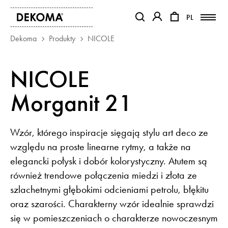
PL
PL
OTWIERA LINK W NOWEJ KAR
OTWIERA LINK W NO
Dekoma
Produkty
NICOLE
PRODUKTY
NICOLE
MAGAZYN
Morganit 21
O NAS
KONTAKT
REALIZACJE
Wzór, którego inspiracje sięgają stylu art deco ze
PARTNERZY
względu na proste linearne rytmy, a także na
elegancki połysk i dobór kolorystyczny. Atutem są
również trendowe połączenia miedzi i złota ze
szlachetnymi głębokimi odcieniami petrolu, błękitu
oraz szarości. Charakterny wzór idealnie sprawdzi
się w pomieszczeniach o charakterze nowoczesnym