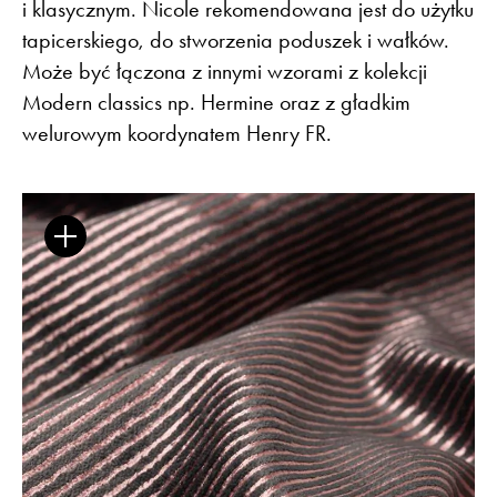
i klasycznym. Nicole rekomendowana jest do użytku
tapicerskiego, do stworzenia poduszek i wałków.
Może być łączona z innymi wzorami z kolekcji
Modern classics np. Hermine oraz z gładkim
Flora – szenil inspirowany naturą
welurowym koordynatem Henry FR.
Baza wiedzy
Dla Prasy
Broszury
Praca
Otwiera link w nowej k
Newsletter
Facebook
Otwiera link w nowej karcie
Otwiera link w nowej k
ISSUU
Instagram
Otwiera link w nowej karcie
Otwiera link w
Pinterest
Pulpit Kontrahenta
Otwiera link w nowej karcie
Youtube