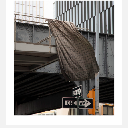
Flora – szenil inspirowany naturą
Baza wiedzy
Dla Prasy
Broszury
Praca
Otwiera link w nowej k
Newsletter
Facebook
Otwiera link w nowej karcie
Otwiera link w nowej k
ISSUU
Instagram
Otwiera link w nowej karcie
Otwiera link w
Pinterest
Pulpit Kontrahenta
Otwiera link w nowej karcie
Youtube