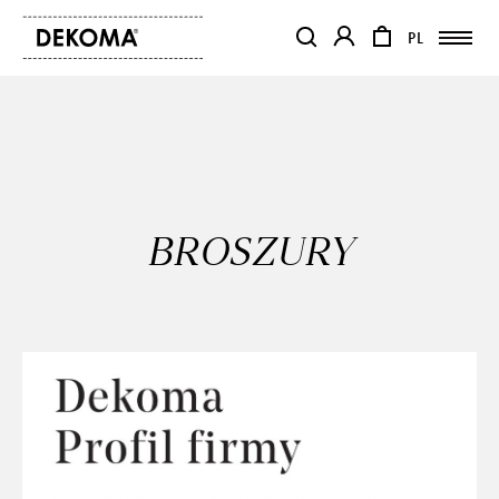
PL
PL
OTWIERA LINK W NOWEJ KAR
OTWIERA LINK W NO
PRODUKTY
MAGAZYN
O NAS
BROSZURY
KONTAKT
REALIZACJE
PARTNERZY