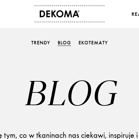
RE
O NAS
KONTAKT
TRENDY
BLOG
EKOTEMATY
Historia
Dane kontaktowe
Kultura i sztuka
Gdzie kupić
Dla osób studenckich
Eksport
Aktualności
BLOG
ę tym, co w tkaninach nas ciekawi, inspiruje