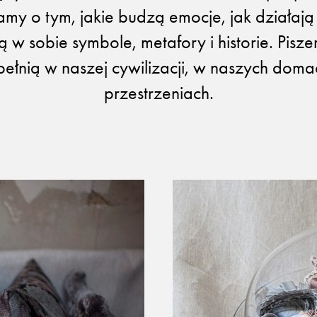
y o tym, jakie budzą emocje, jak działają 
ją w sobie symbole, metafory i historie. Pisz
 pełnią w naszej cywilizacji, w naszych domac
przestrzeniach.
Otwiera link w 
Newsletter
Facebook
Otwiera link w nowej karcie
Otwiera link w 
ISSUU
Instagram