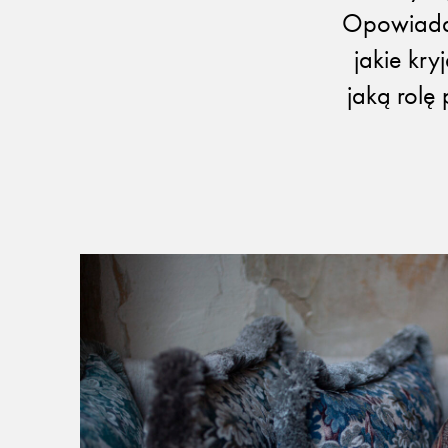
REALIZACJE
PARTNERZY
Opowiadam
Kulturalne
Alcantara
jakie kry
Komercyjne
Abraham Moon
Biura
jaką rolę
Pracownie
Baza wiedzy
Dla Prasy
Broszury
Praca