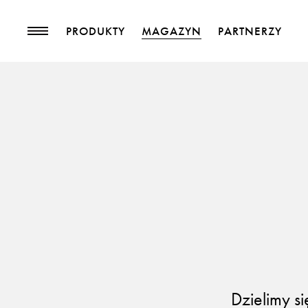
PRODUKTY
MAGAZYN
PARTNERZY
PRODUKTY
MAGAZYN
Kolekcje
Trendy
Tkaniny meblowe
Blog
Tkaniny zasłonowe
Pasmanteria
Tapety
Skóry
Akcesoria
Dzielimy si