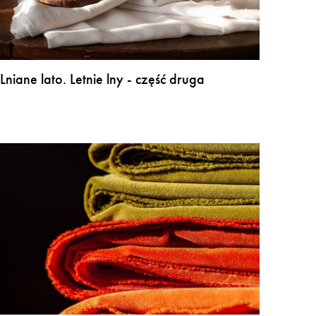
Lniane lato. Letnie lny - część druga