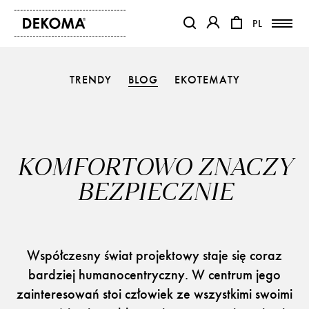
PL
PL
OTWIERA LINK W NOWEJ KAR
OTWIERA LINK W NO
TRENDY
BLOG
EKOTEMATY
PRODUKTY
MAGAZYN
O NAS
KONTAKT
KOMFORTOWO ZNACZY
REALIZACJE
BEZPIECZNIE
PARTNERZY
Współczesny świat projektowy staje się coraz
bardziej humanocentryczny. W centrum jego
zainteresowań stoi człowiek ze wszystkimi swoimi