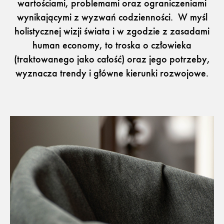
wartościami, problemami oraz ograniczeniami
wynikającymi z wyzwań codzienności. W myśl
holistycznej wizji świata i w zgodzie z zasadami
human economy, to troska o człowieka
Flora – szenil inspirowany naturą
(traktowanego jako całość) oraz jego potrzeby,
wyznacza trendy i główne kierunki rozwojowe.
Baza wiedzy
Dla Prasy
Broszury
Praca
Otwiera link w nowej k
Newsletter
Facebook
Otwiera link w nowej karcie
Otwiera link w nowej k
ISSUU
Instagram
Otwiera link w nowej karcie
Otwiera link w
Pinterest
Pulpit Kontrahenta
Otwiera link w nowej karcie
Youtube