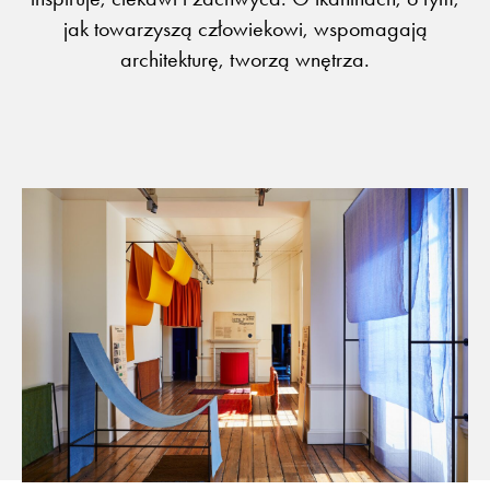
jak towarzyszą człowiekowi, wspomagają
architekturę, tworzą wnętrza.
Flora – szenil inspirowany naturą
Baza wiedzy
Dla Prasy
Broszury
Praca
Otwiera link w nowej k
Newsletter
Facebook
Otwiera link w nowej karcie
Otwiera link w nowej k
ISSUU
Instagram
Otwiera link w nowej karcie
Otwiera link w
Pinterest
Pulpit Kontrahenta
Otwiera link w nowej karcie
Youtube