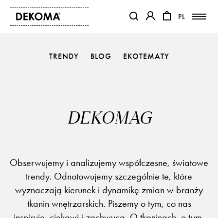
PL
PL
OTWIERA LINK W NOWEJ KAR
OTWIERA LINK W NO
TRENDY
BLOG
EKOTEMATY
PRODUKTY
MAGAZYN
O NAS
KONTAKT
DEKOMAG
REALIZACJE
PARTNERZY
Obserwujemy i analizujemy współczesne, światowe
trendy. Odnotowujemy szczególnie te, które
wyznaczają kierunek i dynamikę zmian w branży
tkanin wnętrzarskich. Piszemy o tym, co nas
inspiruje, ciekawi i zachwyca. O tkaninach, o tym,