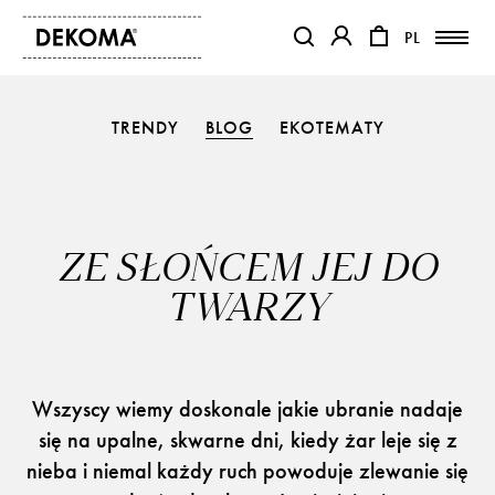
PL
PL
OTWIERA LINK W NOWEJ KAR
OTWIERA LINK W NO
TRENDY
BLOG
EKOTEMATY
PRODUKTY
MAGAZYN
O NAS
KONTAKT
ZE SŁOŃCEM JEJ DO
REALIZACJE
TWARZY
PARTNERZY
Wszyscy wiemy doskonale jakie ubranie nadaje
się na upalne, skwarne dni, kiedy żar leje się z
nieba i niemal każdy ruch powoduje zlewanie się