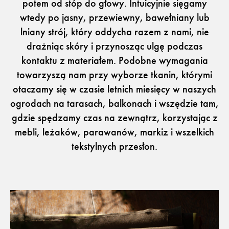
potem od stóp do głowy. Intuicyjnie sięgamy
wtedy po jasny, przewiewny, bawełniany lub
lniany strój, który oddycha razem z nami, nie
drażniąc skóry i przynosząc ulgę podczas
Flora – szenil inspirowany naturą
kontaktu z materiałem. Podobne wymagania
towarzyszą nam przy wyborze tkanin, którymi
otaczamy się w czasie letnich miesięcy w naszych
Baza wiedzy
Dla Prasy
Broszury
Praca
ogrodach na tarasach, balkonach i wszędzie tam,
Otwiera link w nowej k
Newsletter
Facebook
gdzie spędzamy czas na zewnątrz, korzystając z
Otwiera link w nowej karcie
Otwiera link w nowej k
ISSUU
Instagram
Otwiera link w nowej karcie
Otwiera link w
Pinterest
Pulpit Kontrahenta
mebli, leżaków, parawanów, markiz i wszelkich
Otwiera link w nowej karcie
Youtube
tekstylnych przesłon.