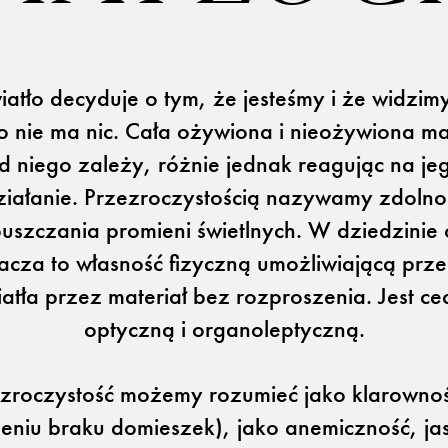
iatło decyduje o tym, że jesteśmy i że widzim
o nie ma nic. Cała ożywiona i nieożywiona ma
d niego zależy, różnie jednak reagując na je
ziałanie. Przezroczystością nazywamy zdolno
uszczania promieni świetlnych. W dziedzinie 
Otwiera link w 
Newsletter
Facebook
acza to własność fizyczną umożliwiającą przej
Otwiera link w nowej karcie
Otwiera link w 
ISSUU
Instagram
iatła przez materiał bez rozproszenia. Jest ce
optyczną i organoleptyczną.
zroczystość możemy rozumieć jako klarowno
eniu braku domieszek), jako anemiczność, jas