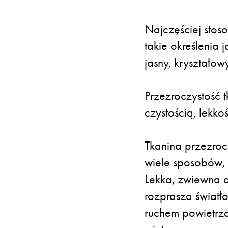
Najczęściej stos
takie określenia 
jasny, kryształowy
Przezroczystość 
czystością, lekko
Tkanina przezroc
wiele sposobów, 
Lekka, zwiewna do
rozprasza światł
ruchem powietrza