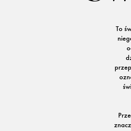
REALIZACJE
PARTNERZY
Kulturalne
Alcantara
Komercyjne
Abraham Moon
Biura
To św
Pracownie
nieg
o
d
przep
Baza wiedzy
Dla Prasy
ozn
Broszury
Praca
św
Prze
znacz