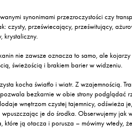
owanymi synonimami przezroczystości czy transp
jak: czysty, przeświecający, prześwitujący, ażur
, krystaliczny.
tkanin nie zawsze oznacza to samo, ale kojarzy
ścią, świeżością i brakiem barier w widzeniu.
zysta kocha światło i wiatr. Z wzajemnością. Tr
pozwala bezkarnie w obie strony podglądać rz
daje wnętrzom czystej tajemnicy, odświeża je, fi
o wpuszczając je do środka. Obserwujemy jak 
, które ją otacza i porusza – mówimy wtedy, ż