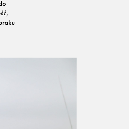
 do
ść,
braku