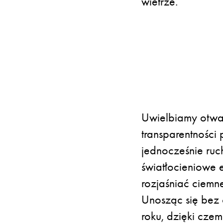
wietrze.
Uwielbiamy otwar
transparentności 
jednocześnie ruc
światłocieniowe e
rozjaśniać ciemn
Unosząc się bez 
roku, dzięki cze