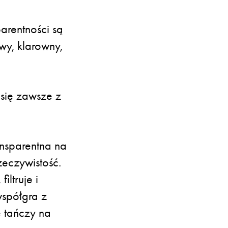
arentności są
owy, klarowny,
 się zawsze z
ansparentna na
eczywistość.
ltruje i
współgra z
e tańczy na