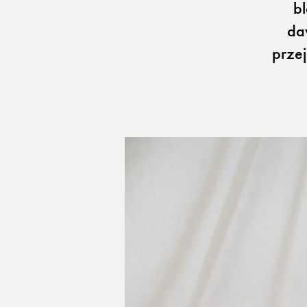
bl
da
prze