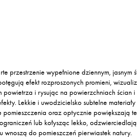
te przestrzenie wypełnione dziennym, jasnym św
potęgują efekt rozproszonych promieni, wizuali
h powietrza i rysując na powierzchniach ścian 
fekty. Lekkie i uwodzicielsko subtelne materiał
e pomieszczenia oraz optycznie powiększają te
ograniczeń lub kołysząc lekko, odzwierciedlają
mu wnoszą do pomieszczeń pierwiastek natury.