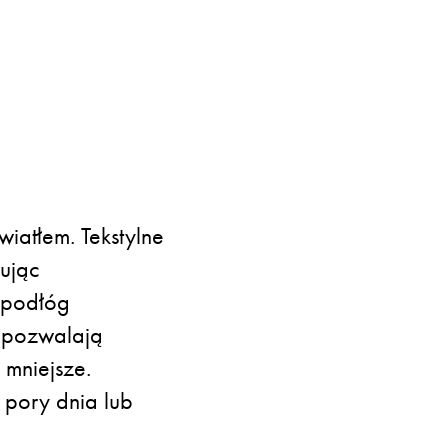
iatłem. Tekstylne
zując
i podłóg
y pozwalają
 mniejsze.
 pory dnia lub