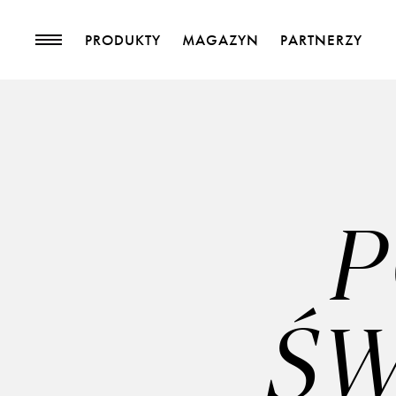
PRODUKTY
MAGAZYN
PARTNERZY
PRODUKTY
MAGAZYN
Kolekcje
Trendy
Tkaniny meblowe
Blog
Tkaniny zasłonowe
Pasmanteria
P
Tapety
Skóry
Akcesoria
ŚW