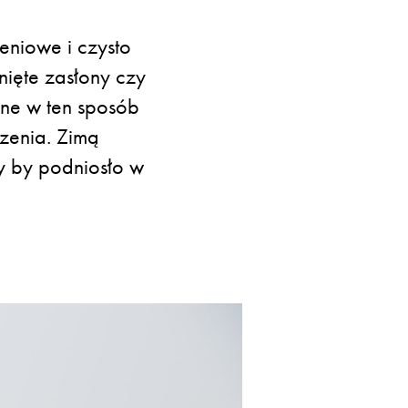
eniowe i czysto
ięte zasłony czy
one w ten sposób
czenia. Zimą
y by podniosło w