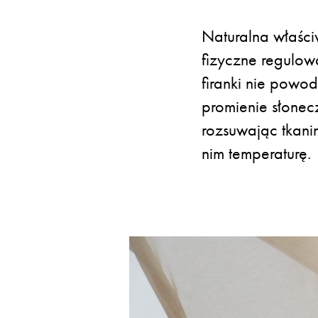
Naturalna właści
fizyczne regulow
firanki nie powo
promienie słonec
rozsuwając tkan
nim temperaturę.