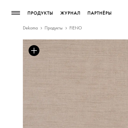
ПРОДУКТЫ
ЖУРНАЛ
ПАРТНЁРЫ
Dekoma
Продукты
FIENO
ПРОДУКТЫ
ЖУРНАЛ
Коллекции
блог
Мебельные ткани
Тенденции
Шторные такни
Басонные изделия
Обои
Кожа
декоративные аксессуары