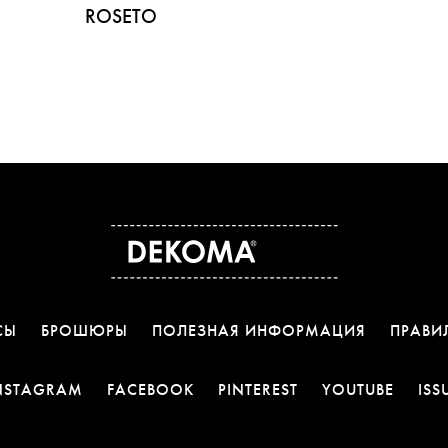
ROSETO
СЫ
БРОШЮРЫ
ПОЛЕЗНАЯ ИНФОРМАЦИЯ
ПРАВИ
ССЫЛКА ОТКРОЕТСЯ В НОВОЙ ВКЛАДКЕ
ССЫЛКА ОТКРОЕТСЯ В НОВОЙ 
ССЫЛКА ОТКРОЕТС
ССЫЛК
NSTAGRAM
FACEBOOK
PINTEREST
YOUTUBE
ISS