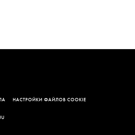
ЛА
НАСТРОЙКИ ФАЙЛОВ COOKIE
ВКЛАДКЕ
Я В НОВОЙ ВКЛАДКЕ
А ОТКРОЕТСЯ В НОВОЙ ВКЛАДКЕ
ССЫЛКА ОТКРОЕТСЯ В НОВОЙ ВКЛАДКЕ
UU