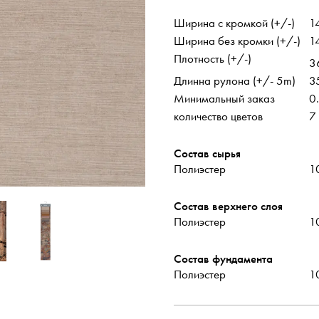
Ширина с кромкой (+/-)
1
Ширина без кромки (+/-)
1
Плотность (+/-)
3
Длинна рулона (+/- 5m)
3
Минимальный заказ
0
количество цветов
7
Состав сырья
Полиэстер
1
рассылка
Facebook
ISSUU
Instagram
Состав верхнего слоя
Полиэстер
1
Состав фундамента
Полиэстер
1