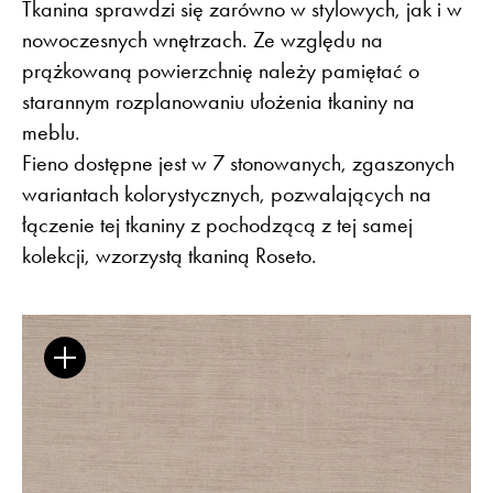
Tkanina sprawdzi się zarówno w stylowych, jak i w
nowoczesnych wnętrzach. Ze względu na
prążkowaną powierzchnię należy pamiętać o
starannym rozplanowaniu ułożenia tkaniny na
Flora – szenil inspirowany naturą
meblu.
Fieno dostępne jest w 7 stonowanych, zgaszonych
wariantach kolorystycznych, pozwalających na
Baza wiedzy
Dla Prasy
Broszury
Praca
łączenie tej tkaniny z pochodzącą z tej samej
Otwiera link w nowej k
Newsletter
Facebook
kolekcji, wzorzystą tkaniną Roseto.
Otwiera link w nowej karcie
Otwiera link w nowej k
ISSUU
Instagram
Otwiera link w nowej karcie
Otwiera link w
Pinterest
Pulpit Kontrahenta
Otwiera link w nowej karcie
Youtube