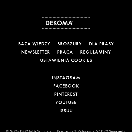
BAZA WIEDZY
BROSZURY
DLA PRASY
NEWSLETTER
PRACA
REGULAMINY
USTAWIENIA COOKIES
OTWIERA LINK W NOW
INSTAGRAM
OTWIERA LINK W NOW
FACEBOOK
OTWIERA LINK W NOWE
PINTEREST
OTWIERA LINK W NOWE
YOUTUBE
OTWIERA LINK W NOWEJ
ISSUU
© 2026 DEKOMA Sp. z o.o. ul. Pszczelna 3, Zalasewo, 62-020 Swarzędz,