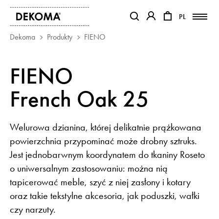
PL
PL
OTWIERA LINK W NOWEJ KAR
OTWIERA LINK W NO
Dekoma
Produkty
FIENO
PRODUKTY
FIENO
MAGAZYN
French Oak 25
O NAS
KONTAKT
REALIZACJE
Welurowa dzianina, której delikatnie prążkowana
PARTNERZY
powierzchnia przypominać może drobny sztruks.
Jest jednobarwnym koordynatem do tkaniny Roseto
o uniwersalnym zastosowaniu: można nią
tapicerować meble, szyć z niej zasłony i kotary
oraz takie tekstylne akcesoria, jak poduszki, wałki
czy narzuty.