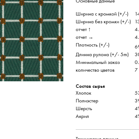
Основные данные
Ширина с кромкой (+/-)
1
Ширина без кромки (+/-)
1
отчет ↑
4
отчет →
4
Плотность (+/-)
6
Длинна рулона (+/- 5m)
3
Минимальный заказ
0
количество цветов
7
рассылка
Facebook
ISSUU
Instagram
Состав сырья
Хлопок
5
Полиэстер
3
Шерсть
4
Акрил
4
Технические данные