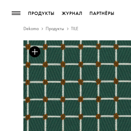
ПРОДУКТЫ
ЖУРНАЛ
ПАРТНЁРЫ
Dekoma
Продукты
TILE
ПРОДУКТЫ
ЖУРНАЛ
Коллекции
блог
Мебельные ткани
Тенденции
Шторные такни
Басонные изделия
Обои
Кожа
декоративные аксессуары