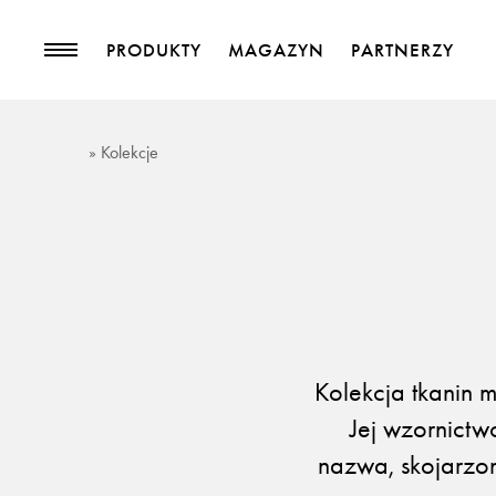
PRODUKTY
MAGAZYN
PARTNERZY
PRODUKTY
MAGAZYN
» Kolekcje
Kolekcje
Trendy
Tkaniny meblowe
Blog
Tkaniny zasłonowe
Pasmanteria
Tapety
Skóry
Akcesoria
Kolekcja tkanin
Jej wzornictw
nazwa, skojarzon