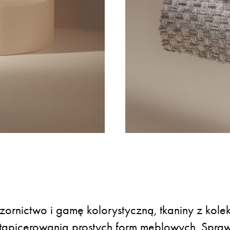
ornictwo i gamę kolorystyczną, tkaniny z kole
apicerowania prostych form meblowych. Spraw