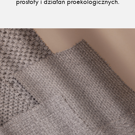
prostoty i działań proekologicznych.
Otwiera link w 
Newsletter
Facebook
Otwiera link w nowej karcie
Otwiera link w 
ISSUU
Instagram