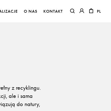
ALIZACJE
O NAS
KONTAKT
PL
PL
OTWIERA LINK W NO
OTWIERA LINK 
ny z recyklingu.
ji, ale i sama
Flora – szenil inspirowany naturą
iązują do natury,