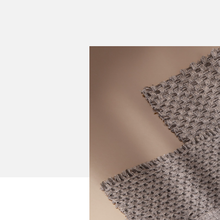
REALIZACJE
PARTNERZY
Kulturalne
Alcantara
Komercyjne
Abraham Moon
Biura
Pracownie
Baza wiedzy
Dla Prasy
Broszury
Praca