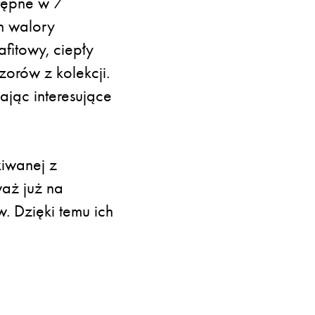
stępne w 7
h walory
fitowy, ciepły
zorów z kolekcji.
ając interesujące
iwanej z
waż już na
. Dzięki temu ich