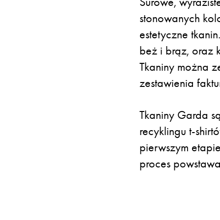
Surowe, wyrazist
stonowanych kolo
estetyczne tkanin
beż i brąz, oraz 
Tkaniny można ze
zestawienia faktur
Tkaniny Garda s
recyklingu t-shi
pierwszym etapie
proces powstawan