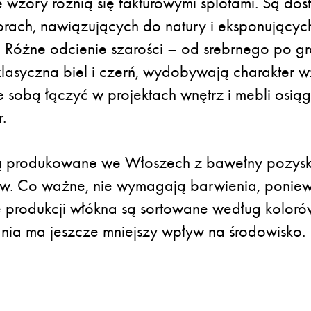
e wzory różnią się fakturowymi splotami. Są do
rach, nawiązujących do natury i eksponującyc
. Różne odcienie szarości – od srebrnego po gra
klasyczna biel i czerń, wydobywają charakter w
 sobą łączyć w projektach wnętrz i mebli osiąg
.
ą produkowane we Włoszech z bawełny pozysk
rtów. Co ważne, nie wymagają barwienia, ponie
 produkcji włókna są sortowane według kolorów
ia ma jeszcze mniejszy wpływ na środowisko.