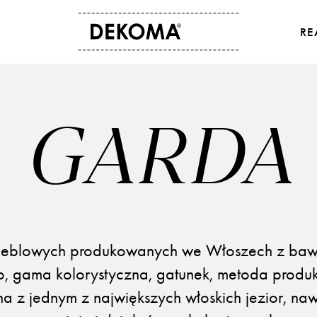
RE
O NAS
KONTAKT
Historia
Dane kontaktowe
GARDA
Kultura i sztuka
Gdzie kupić
Dla osób studenckich
Eksport
Aktualności
 meblowych produkowanych we Włoszech z baweł
o, gama kolorystyczna, gatunek, metoda produkc
a z jednym z największych włoskich jezior, naw