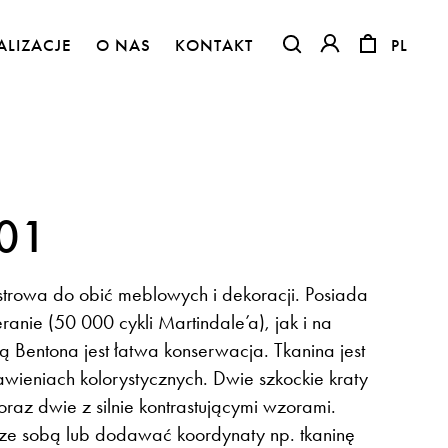
ALIZACJE
O NAS
KONTAKT
PL
PL
OTWIERA LINK W NO
OTWIERA LINK 
 01
strowa do obić meblowych i dekoracji. Posiada
anie (50 000 cykli Martindale’a), jak i na
tą Bentona jest łatwa konserwacja. Tkanina jest
awieniach kolorystycznych. Dwie szkockie kraty
Flora – szenil inspirowany naturą
oraz dwie z silnie kontrastującymi wzorami.
ze sobą lub dodawać koordynaty np. tkaninę