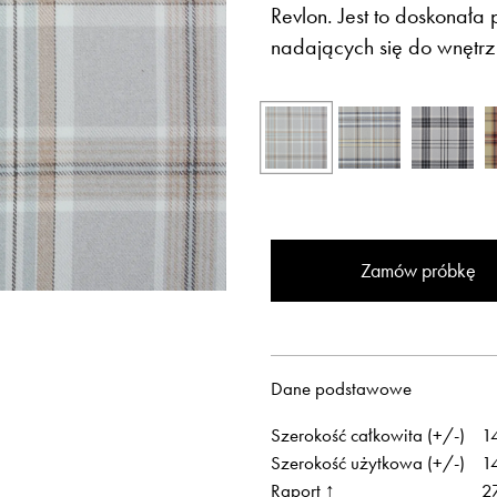
Revlon. Jest to doskonała
nadających się do wnętrz 
Otwiera link w 
Newsletter
Facebook
Zamów próbkę
Otwiera link w nowej karcie
Otwiera link w 
ISSUU
Instagram
Dane podstawowe
Szerokość całkowita (+/-)
1
Szerokość użytkowa (+/-)
1
Raport ↑
2