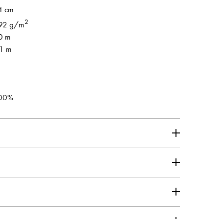
4 cm
2
92 g/m
0 m
.1 m
00%