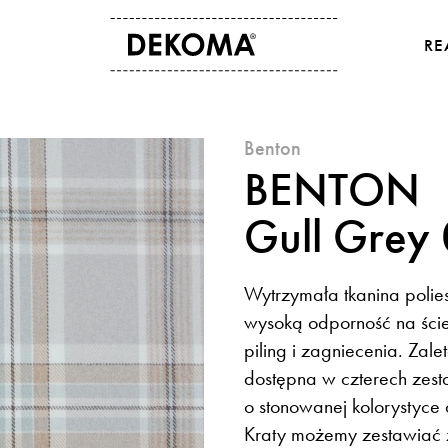
RE
O NAS
KONTAKT
benton
Historia
Dane kontaktowe
BENTON
Kultura i sztuka
Gdzie kupić
Dla osób studenckich
Eksport
Gull Grey
Aktualności
Wytrzymała tkanina polie
wysoką odporność na ścier
piling i zagniecenia. Zale
dostępna w czterech zest
o stonowanej kolorystyce 
Kraty możemy zestawiać 