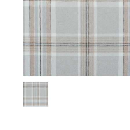
REALIZACJE
PARTNERZY
Kulturalne
Alcantara
Komercyjne
Abraham Moon
Biura
Pracownie
Baza wiedzy
Dla Prasy
Broszury
Praca