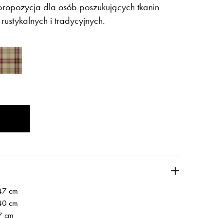
 propozycja dla osób poszukujących tkanin
rustykalnych i tradycyjnych.
nowej karcie
Otwiera link w nowej karcie
Otwiera l
Pinterest
Pulpit Kontrahenta
nowej karcie
Otwiera link w nowej karcie
Youtube
47 cm
40 cm
7 cm