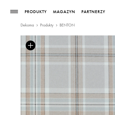
PRODUKTY
MAGAZYN
PARTNERZY
Dekoma
Produkty
BENTON
PRODUKTY
MAGAZYN
Kolekcje
Trendy
Tkaniny meblowe
Blog
Tkaniny zasłonowe
Pasmanteria
Tapety
Skóry
Akcesoria