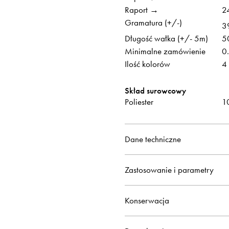
Raport →
2
Gramatura (+/-)
3
Długość wałka (+/- 5m)
5
Minimalne zamówienie
0
Ilość kolorów
4
Skład surowcowy
Poliester
1
Dane techniczne
Zastosowanie i parametry
Konserwacja