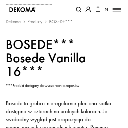
PL
PL
OTWIERA LINK W NOWEJ KAR
OTWIERA LINK W NO
Dekoma
Produkty
BOSEDE***
PRODUKTY
BOSEDE***
MAGAZYN
Bosede Vanilla
O NAS
KONTAKT
16***
REALIZACJE
PARTNERZY
***Produkt dostępny do wyczerpania zapasów
Bosede to grubo i nieregularnie pleciona siatka
dostępna w czterech naturalnych kolorach. Jej
swobodny wygląd jest propozycją do
nowoczesnych i oryginalnych wnętrz. Pomimo