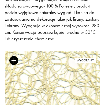
składu surowcowego- 100 % Poliester, produkt
posida wyjątkowo naturalny wygląd. Tkanina do
zastosowania na dekoracje takie jak firany, zasłony
Flora – szenil inspirowany naturą
i ekrany. Występuje w ekonomicznej wysokości 280
cm. Konserwacja poprzez kąpiel wodna w 30°C
lub czyszczenie chemiczne.
Baza wiedzy
Dla Prasy
Broszury
Praca
Otwiera link w nowej k
Newsletter
Facebook
Otwiera link w nowej karcie
Otwiera link w nowej k
ISSUU
Instagram
Otwiera link w nowej karcie
Otwiera link w
Pinterest
Pulpit Kontrahenta
WYCOFANY
Otwiera link w nowej karcie
Youtube