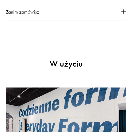
Zanim zamówisz
W użyciu