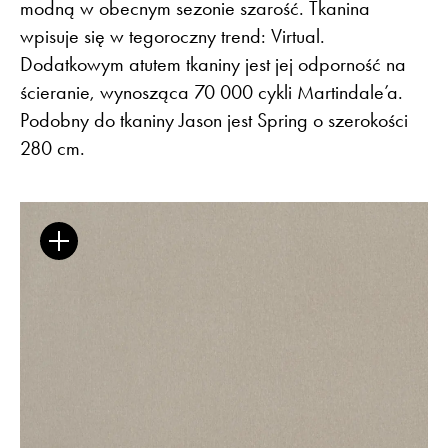
modną w obecnym sezonie szarość. Tkanina
wpisuje się w tegoroczny trend: Virtual.
Dodatkowym atutem tkaniny jest jej odporność na
ścieranie, wynosząca 70 000 cykli Martindale’a.
Flora – szenil inspirowany naturą
Podobny do tkaniny Jason jest Spring o szerokości
280 cm.
Baza wiedzy
Dla Prasy
Broszury
Praca
Otwiera link w nowej k
Newsletter
Facebook
Otwiera link w nowej karcie
Otwiera link w nowej k
ISSUU
Instagram
Otwiera link w nowej karcie
Otwiera link w
Pinterest
Pulpit Kontrahenta
Otwiera link w nowej karcie
Youtube