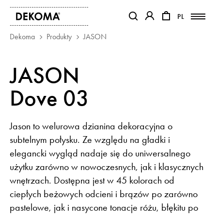
PL
PL
OTWIERA LINK W NOWEJ KAR
OTWIERA LINK W NO
Dekoma
Produkty
JASON
PRODUKTY
JASON
MAGAZYN
Dove 03
O NAS
KONTAKT
REALIZACJE
Jason to welurowa dzianina dekoracyjna o
PARTNERZY
subtelnym połysku. Ze względu na gładki i
elegancki wygląd nadaje się do uniwersalnego
użytku zarówno w nowoczesnych, jak i klasycznych
wnętrzach. Dostępna jest w 45 kolorach od
ciepłych beżowych odcieni i brązów po zarówno
pastelowe, jak i nasycone tonacje różu, błękitu po