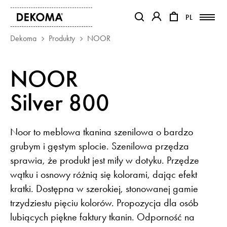
PL
PL
OTWIERA LINK W NOWEJ KAR
OTWIERA LINK W NO
Dekoma
Produkty
NOOR
PRODUKTY
NOOR
MAGAZYN
Silver 800
O NAS
KONTAKT
REALIZACJE
Noor to meblowa tkanina szenilowa o bardzo
PARTNERZY
grubym i gęstym splocie. Szenilowa przędza
sprawia, że produkt jest miły w dotyku. Przędze
wątku i osnowy różnią się kolorami, dając efekt
kratki. Dostępna w szerokiej, stonowanej gamie
trzydziestu pięciu kolorów. Propozycja dla osób
lubiących piękne faktury tkanin. Odporność na