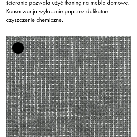
ścieranie pozwala użyć tkaninę na meble domowe.
Konserwacja wyłacznie poprzez delikatne
czyszczenie chemiczne.
Flora – szenil inspirowany naturą
Baza wiedzy
Dla Prasy
Broszury
Praca
Otwiera link w nowej k
Newsletter
Facebook
Otwiera link w nowej karcie
Otwiera link w nowej k
ISSUU
Instagram
Otwiera link w nowej karcie
Otwiera link w
Pinterest
Pulpit Kontrahenta
Otwiera link w nowej karcie
Youtube