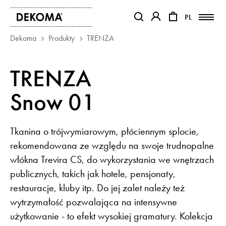
PL
PL
OTWIERA LINK W NOWEJ KAR
OTWIERA LINK W NO
Dekoma
Produkty
TRENZA
PRODUKTY
TRENZA
MAGAZYN
Snow 01
O NAS
KONTAKT
REALIZACJE
Tkanina o trójwymiarowym, płóciennym splocie,
PARTNERZY
rekomendowana ze względu na swoje trudnopalne
włókna Trevira CS, do wykorzystania we wnętrzach
publicznych, takich jak hotele, pensjonaty,
restauracje, kluby itp. Do jej zalet należy też
wytrzymałość pozwalająca na intensywne
użytkowanie - to efekt wysokiej gramatury. Kolekcja