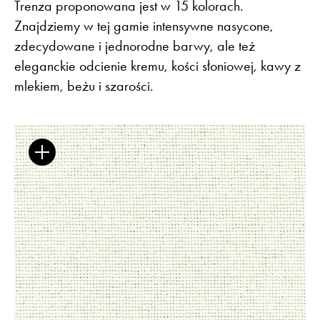
Trenza proponowana jest w 15 kolorach.
Znajdziemy w tej gamie intensywne nasycone,
zdecydowane i jednorodne barwy, ale też
eleganckie odcienie kremu, kości słoniowej, kawy z
Flora – szenil inspirowany naturą
mlekiem, beżu i szarości.
Baza wiedzy
Dla Prasy
Broszury
Praca
Otwiera link w nowej k
Newsletter
Facebook
Otwiera link w nowej karcie
Otwiera link w nowej k
ISSUU
Instagram
Otwiera link w nowej karcie
Otwiera link w
Pinterest
Pulpit Kontrahenta
Otwiera link w nowej karcie
Youtube