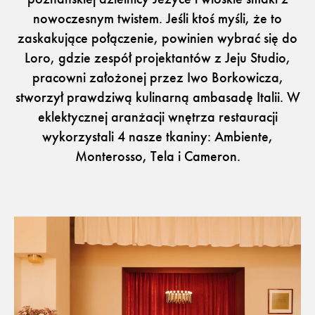
nowoczesnym twistem. Jeśli ktoś myśli, że to
zaskakujące połączenie, powinien wybrać się do
Loro, gdzie zespół projektantów z Jeju Studio,
Flora – szenil inspirowany naturą
pracowni założonej przez Iwo Borkowicza,
stworzył prawdziwą kulinarną ambasadę Italii. W
eklektycznej aranżacji wnętrza restauracji
Baza wiedzy
Dla Prasy
wykorzystali 4 nasze tkaniny: Ambiente,
Broszury
Praca
Otwiera link w nowej k
Newsletter
Facebook
Monterosso, Tela i Cameron.
Otwiera link w nowej karcie
Otwiera link w nowej k
ISSUU
Instagram
Otwiera link w nowej karcie
Otwiera link w
Pinterest
Pulpit Kontrahenta
Otwiera link w nowej karcie
Youtube