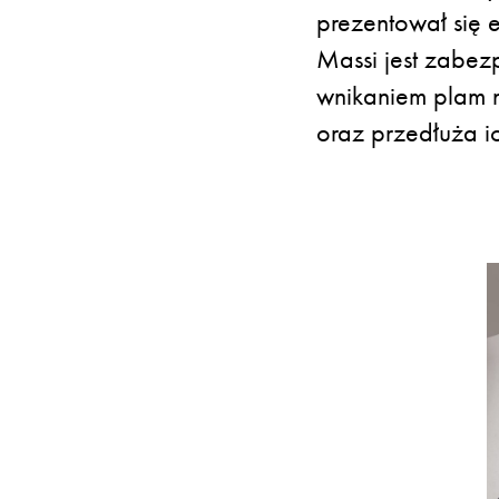
prezentował się e
Massi jest zabezp
wnikaniem plam n
oraz przedłuża i