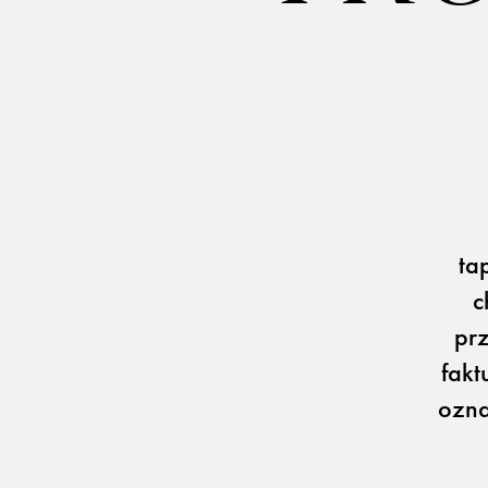
REALIZACJE
PARTNERZY
Kulturalne
Alcantara
Komercyjne
Abraham Moon
Biura
Pracownie
ta
Baza wiedzy
Dla Prasy
Broszury
Praca
c
pr
fakt
ozna