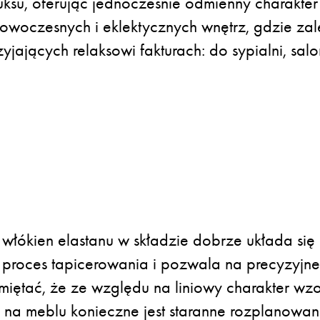
ksu, oferując jednocześnie odmienny charakter i
owoczesnych i eklektycznych wnętrz, gdzie za
zyjających relaksowi fakturach: do sypialni, sa
 włókien elastanu w składzie dobrze układa się
a proces tapicerowania i pozwala na precyzyj
iętać, że ze względu na liniowy charakter wzo
y na meblu konieczne jest staranne rozplanowan