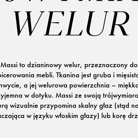
WELUR
Massi to dzianinowy welur, przeznaczony do
picerowania mebli. Tkanina jest gruba i mięsist
Otwiera link w 
Newsletter
Facebook
Otwiera link w nowej karcie
Otwiera link w 
ISSUU
Instagram
hwycie, a jej welurowa powierzchnia – miękka
zyjemna w dotyku. Massi ze swoją trójwymiar
urą wizualnie przypomina skalny głaz (stąd 
czająca w języku włoskim głazy) lub korę dr