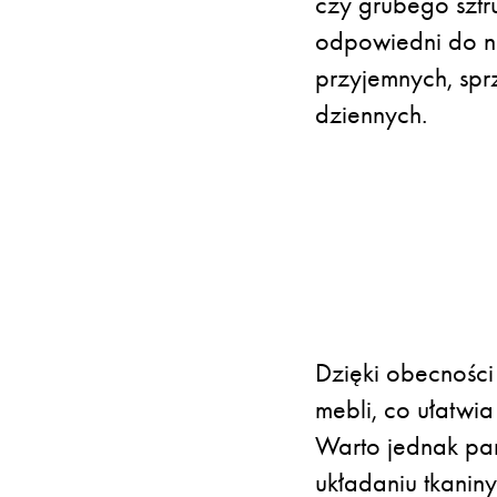
czy grubego sztru
odpowiedni do n
przyjemnych, spr
dziennych.
Dzięki obecności
mebli, co ułatwi
Warto jednak pam
układaniu tkanin