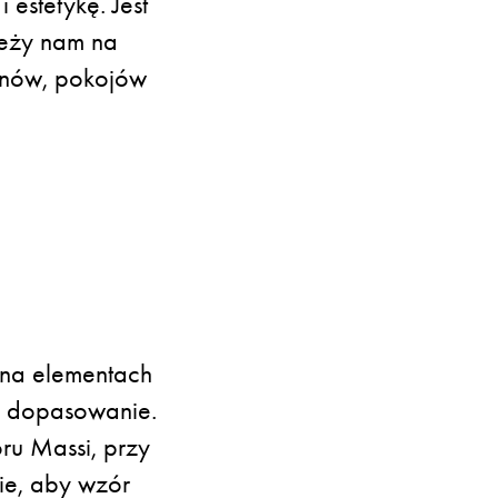
 estetykę. Jest
leży nam na
lonów, pokojów
 na elementach
ne dopasowanie.
ru Massi, przy
ie, aby wzór