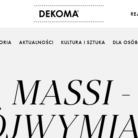
RE
O NAS
KONTAKT
TORIA
AKTUALNOŚCI
KULTURA I SZTUKA
DLA OSÓB
Historia
Dane kontaktowe
Kultura i sztuka
Gdzie kupić
Dla osób studenckich
Eksport
MASSI -
Aktualności
ÓJWYMI