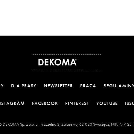
RY
DLA PRASY
NEWSLETTER
PRACA
REGULAMIN
OTWIERA LINK W NOWEJ KARCIE
OTWIERA LINK W NOWEJ KARCI
OTWIERA LINK W 
OTWIE
NSTAGRAM
FACEBOOK
PINTEREST
YOUTUBE
ISS
 DEKOMA Sp. z o.o. ul. Pszczelna 3, Zalasewo, 62-020 Swarzędz, NIP: 777-25