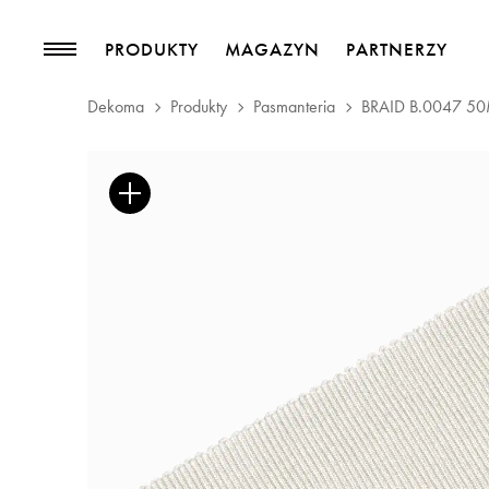
PRODUKTY
MAGAZYN
PARTNERZY
Dekoma
Produkty
Pasmanteria
BRAID B.0047 5
PRODUKTY
MAGAZYN
Kolekcje
Trendy
Tkaniny meblowe
Blog
Tkaniny zasłonowe
Pasmanteria
Tapety
Skóry
Akcesoria