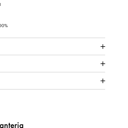
3
00%
anteria