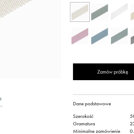
Zamów próbkę
Otwiera link w 
Newsletter
Facebook
Otwiera link w nowej karcie
Otwiera link w 
ISSUU
Instagram
Dane podstawowe
Szerokość
5
Gramatura
2
Minimalne zamówienie
0