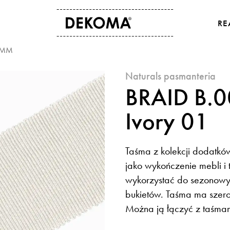
RE
0MM
O NAS
KONTAKT
naturals pasmanteria
Historia
Dane kontaktowe
BRAID B.
Kultura i sztuka
Gdzie kupić
Dla osób studenckich
Eksport
Ivory 01
Aktualności
Taśma z kolekcji dodatkó
jako wykończenie mebli i 
wykorzystać do sezonowy
bukietów. Taśma ma szero
Można ją łączyć z taśmam