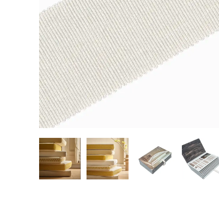
REALIZACJE
PARTNERZY
Kulturalne
Alcantara
Komercyjne
Abraham Moon
Biura
Pracownie
Baza wiedzy
Dla Prasy
Broszury
Praca