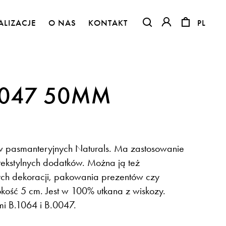
ALIZACJE
O NAS
KONTAKT
PL
PL
OTWIERA LINK W NO
OTWIERA LINK 
0047 50MM
w pasmanteryjnych Naturals. Ma zastosowanie
tekstylnych dodatków. Można ją też
ch dekoracji, pakowania prezentów czy
kość 5 cm. Jest w 100% utkana z wiskozy.
Flora – szenil inspirowany naturą
i B.1064 i B.0047.