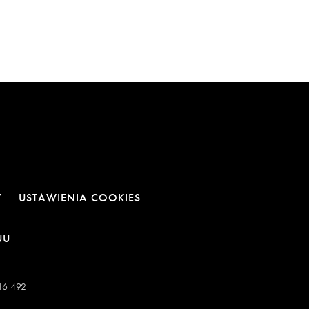
Y
USTAWIENIA COOKIES
E
NOWEJ KARCIE
RA LINK W NOWEJ KARCIE
OTWIERA LINK W NOWEJ KARCIE
UU
-16-492