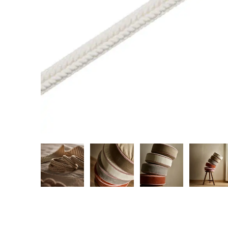
REALIZACJE
PARTNERZY
Kulturalne
Alcantara
Komercyjne
Abraham Moon
Biura
Pracownie
Baza wiedzy
Dla Prasy
Broszury
Praca