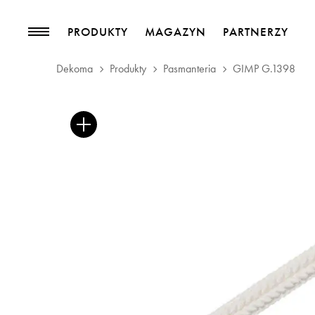
PRODUKTY
MAGAZYN
PARTNERZY
Dekoma
Produkty
Pasmanteria
GIMP G.1398
PRODUKTY
MAGAZYN
Kolekcje
Trendy
Tkaniny meblowe
Blog
Tkaniny zasłonowe
Pasmanteria
Tapety
Skóry
Akcesoria