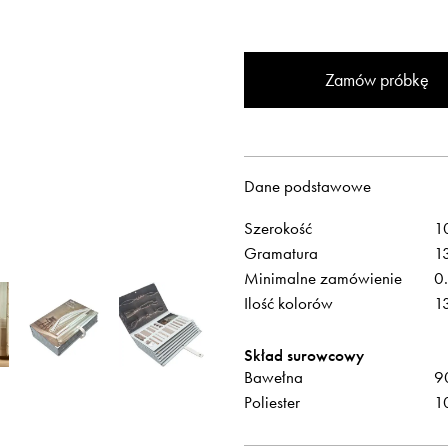
Zamów próbkę
Dane podstawowe
Szerokość
1
Otwiera link w 
Newsletter
Facebook
Gramatura
1
Otwiera link w nowej karcie
Otwiera link w 
ISSUU
Instagram
Minimalne zamówienie
0
Ilość kolorów
1
Skład surowcowy
Bawełna
9
Poliester
1