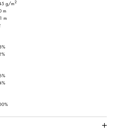
2
45 g/m
0 m
.1 m
2
8%
2%
6%
4%
00%