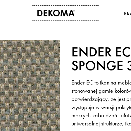
RE
O NAS
KONTAKT
ENDER EC
Historia
Dane kontaktowe
Kultura i sztuka
Gdzie kupić
SPONGE 
Dla osób studenckich
Eksport
Aktualności
Ender EC to tkanina mebl
stonowanej gamie koloró
potwierdzający, że jest 
występuje w wersji pokry
mokrych zabrudzeń i ułat
uniwersalnej strukturze, 