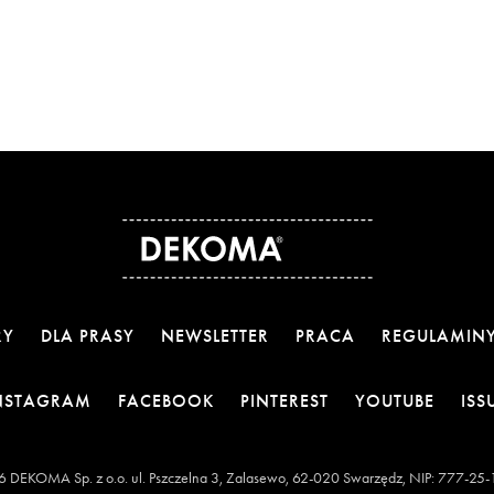
RY
DLA PRASY
NEWSLETTER
PRACA
REGULAMIN
OTWIERA LINK W NOWEJ KARCIE
OTWIERA LINK W NOWEJ KARCI
OTWIERA LINK W 
OTWIE
NSTAGRAM
FACEBOOK
PINTEREST
YOUTUBE
ISS
 DEKOMA Sp. z o.o. ul. Pszczelna 3, Zalasewo, 62-020 Swarzędz, NIP: 777-25