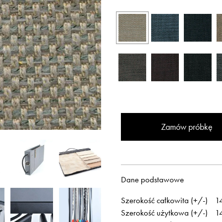
Otwiera link w 
Newsletter
Facebook
Zamów próbkę
Otwiera link w nowej karcie
Otwiera link w 
ISSUU
Instagram
Dane podstawowe
Szerokość całkowita (+/-)
1
Szerokość użytkowa (+/-)
1