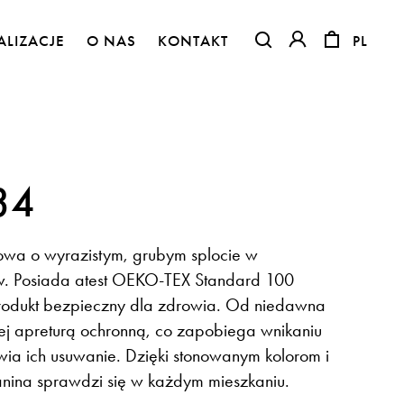
ALIZACJE
O NAS
KONTAKT
PL
PL
OTWIERA LINK W NO
OTWIERA LINK 
34
owa o wyrazistym, grubym splocie w
w. Posiada atest OEKO-TEX Standard 100
produkt bezpieczny dla zdrowia. Od niedawna
tej apreturą ochronną, co zapobiega wnikaniu
Flora – szenil inspirowany naturą
wia ich usuwanie. Dzięki stonowanym kolorom i
tkanina sprawdzi się w każdym mieszkaniu.