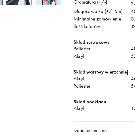
Gramatura (+/-)
3
Długość wałka (+/- 5m)
4
Minimalne zamówienie
0
Ilość kolorów
1
Skład surowcowy
Poliester
4
Akryl
5
Skład warstwy wierzchniej
Akryl
4
Poliester
5
Skład podkładu
Akryl
1
Dane techniczne