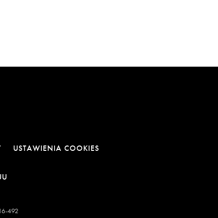
Y
USTAWIENIA COOKIES
E
NOWEJ KARCIE
RA LINK W NOWEJ KARCIE
OTWIERA LINK W NOWEJ KARCIE
UU
-16-492