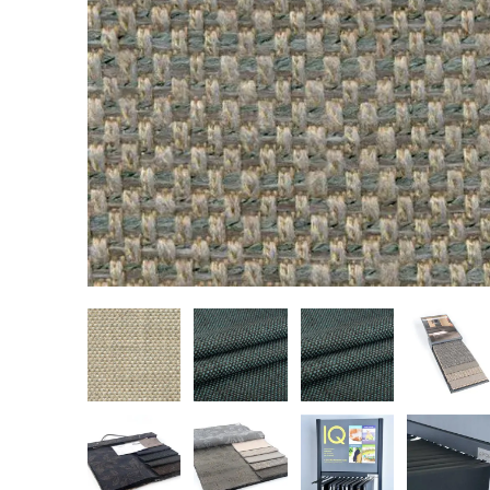
REALIZACJE
PARTNERZY
Kulturalne
Alcantara
Komercyjne
Abraham Moon
Biura
Pracownie
Baza wiedzy
Dla Prasy
Broszury
Praca