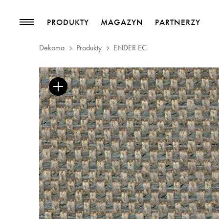
PRODUKTY
MAGAZYN
PARTNERZY
Dekoma
Produkty
ENDER EC
PRODUKTY
MAGAZYN
Kolekcje
Trendy
Tkaniny meblowe
Blog
Tkaniny zasłonowe
Pasmanteria
Tapety
Skóry
Akcesoria