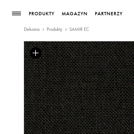
PRODUKTY
MAGAZYN
PARTNERZY
Dekoma
Produkty
SAMIR EC
PRODUKTY
MAGAZYN
Kolekcje
Trendy
Tkaniny meblowe
Blog
Tkaniny zasłonowe
Pasmanteria
Tapety
Skóry
Akcesoria