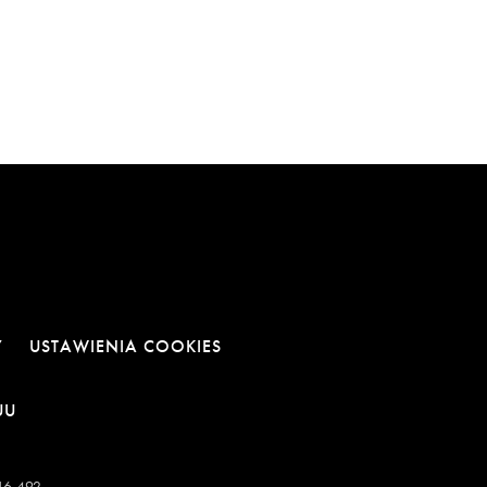
Y
USTAWIENIA COOKIES
E
NOWEJ KARCIE
RA LINK W NOWEJ KARCIE
OTWIERA LINK W NOWEJ KARCIE
UU
-16-492