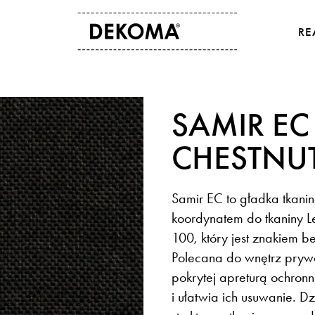
RE
O NAS
KONTAKT
SAMIR EC
Historia
Dane kontaktowe
Kultura i sztuka
Gdzie kupić
CHESTNUT
Dla osób studenckich
Eksport
Aktualności
Samir EC to gładka tkani
koordynatem do tkaniny 
100, który jest znakiem 
Polecana do wnętrz pryw
pokrytej apreturą ochro
i ułatwia ich usuwanie. D