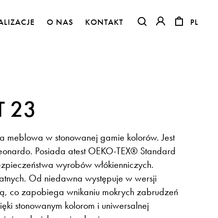
ALIZACJE
O NAS
KONTAKT
PL
PL
OTWIERA LINK W NO
OTWIERA LINK 
 23
na meblowa w stonowanej gamie kolorów. Jest
Leonardo. Posiada atest OEKO-TEX® Standard
bezpieczeństwa wyrobów włókienniczych.
atnych. Od niedawna występuje w wersji
Flora – szenil inspirowany naturą
nną, co zapobiega wnikaniu mokrych zabrudzeń
zięki stonowanym kolorom i uniwersalnej