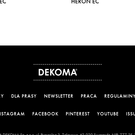
EC
HERON EC
RY
DLA PRASY
NEWSLETTER
PRACA
REGULAMIN
OTWIERA LINK W NOWEJ KARCIE
OTWIERA LINK W NOWEJ KARCI
OTWIERA LINK W 
OTWIE
NSTAGRAM
FACEBOOK
PINTEREST
YOUTUBE
ISS
 DEKOMA Sp. z o.o. ul. Pszczelna 3, Zalasewo, 62-020 Swarzędz, NIP: 777-25