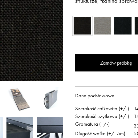
strukturze, tkanina spraw
Zamów próbkę
Otwiera link w 
Newsletter
Facebook
Otwiera link w nowej karcie
Otwiera link w 
ISSUU
Instagram
Dane podstawowe
Szerokość całkowita (+/-)
1
Szerokość użytkowa (+/-)
1
Gramatura (+/-)
3
Długość wałka (+/- 5m)
5