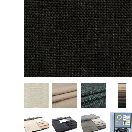
REALIZACJE
PARTNERZY
Kulturalne
Alcantara
Komercyjne
Abraham Moon
Biura
Pracownie
Baza wiedzy
Dla Prasy
Broszury
Praca