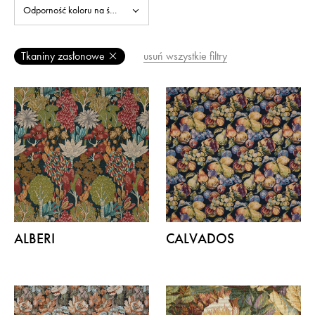
Odporność koloru na światło
Akustyczność
Termalność
Zastosowanie
Kolory
(1)
Certyfikacja środowiskowa
Pranie wodne
Wzory
Tkaniny zasłonowe
usuń wszystkie filtry
ALBERI
CALVADOS