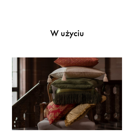
W użyciu