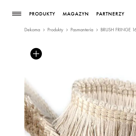
PRODUKTY
MAGAZYN
PARTNERZY
Dekoma
Produkty
Pasmanteria
BRUSH FRINGE 1
PRODUKTY
MAGAZYN
Kolekcje
Trendy
Tkaniny meblowe
Blog
Tkaniny zasłonowe
Pasmanteria
Tapety
Skóry
Akcesoria