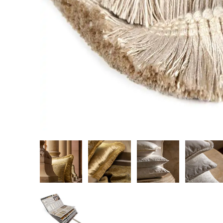
REALIZACJE
PARTNERZY
Kulturalne
Alcantara
Komercyjne
Abraham Moon
Biura
Pracownie
Baza wiedzy
Dla Prasy
Broszury
Praca