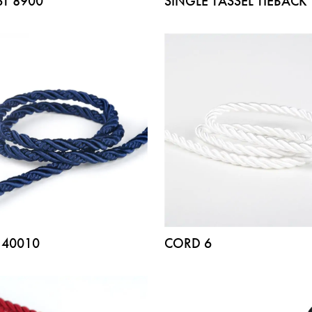
T 8900***
SINGLE TASSEL TIEBACK
140010
CORD 6