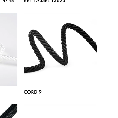
 14748
KEY TASSEL 13623
CORD 9