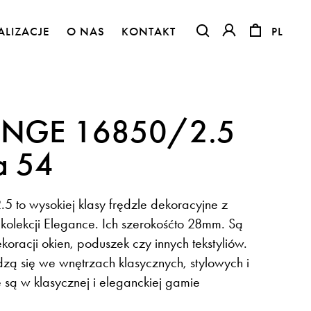
ALIZACJE
O NAS
KONTAKT
PL
PL
OTWIERA LINK W NO
OTWIERA LINK 
INGE 16850/2.5
a 54
to wysokiej klasy frędzle dekoracyjne z
kolekcji Elegance. Ich szerokośćto 28mm. Są
oracji okien, poduszek czy innych tekstyliów.
zą się we wnętrzach klasycznych, stylowych i
Flora – szenil inspirowany naturą
 są w klasycznej i eleganckiej gamie