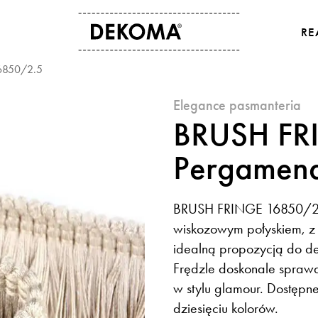
RE
6850/2.5
O NAS
KONTAKT
elegance pasmanteria
Historia
Dane kontaktowe
BRUSH FR
Kultura i sztuka
Gdzie kupić
Dla osób studenckich
Eksport
Pergamen
Aktualności
BRUSH FRINGE 16850/2.5 
wiskozowym połyskiem, z 
idealną propozycją do dek
Frędzle doskonale sprawd
w stylu glamour. Dostępne
dziesięciu kolorów.