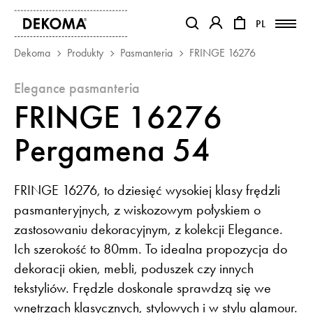
PL
PL
OTWIERA LINK W NOWEJ KAR
OTWIERA LINK W NO
Dekoma
Produkty
Pasmanteria
FRINGE 16276
elegance pasmanteria
PRODUKTY
FRINGE 16276
MAGAZYN
O NAS
Pergamena 54
KONTAKT
REALIZACJE
FRINGE 16276, to dziesięć wysokiej klasy frędzli
PARTNERZY
pasmanteryjnych, z wiskozowym połyskiem o
zastosowaniu dekoracyjnym, z kolekcji Elegance.
Ich szerokość to 80mm. To idealna propozycja do
dekoracji okien, mebli, poduszek czy innych
tekstyliów. Frędzle doskonale sprawdzą się we
wnętrzach klasycznych, stylowych i w stylu glamour.