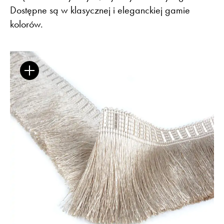
Dostępne są w klasycznej i eleganckiej gamie
kolorów.
Flora – szenil inspirowany naturą
Baza wiedzy
Dla Prasy
Broszury
Praca
Otwiera link w nowej k
Newsletter
Facebook
Otwiera link w nowej karcie
Otwiera link w nowej k
ISSUU
Instagram
Otwiera link w nowej karcie
Otwiera link w
Pinterest
Pulpit Kontrahenta
Otwiera link w nowej karcie
Youtube