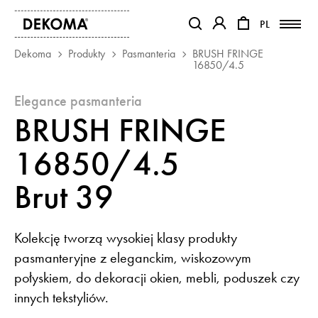
PL
PL
OTWIERA LINK W NOWEJ KAR
OTWIERA LINK W NO
Dekoma
Produkty
Pasmanteria
BRUSH FRINGE
16850/4.5
PRODUKTY
elegance pasmanteria
MAGAZYN
BRUSH FRINGE
O NAS
16850/4.5
KONTAKT
REALIZACJE
Brut 39
PARTNERZY
Kolekcję tworzą wysokiej klasy produkty
pasmanteryjne z eleganckim, wiskozowym
połyskiem, do dekoracji okien, mebli, poduszek czy
innych tekstyliów.