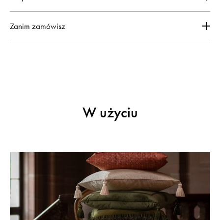
Zanim zamówisz
W użyciu