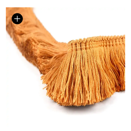
Flora – szenil inspirowany naturą
Baza wiedzy
Dla Prasy
Broszury
Praca
Otwiera link w nowej k
Newsletter
Facebook
Otwiera link w nowej karcie
Otwiera link w nowej k
ISSUU
Instagram
Otwiera link w nowej karcie
Otwiera link w
Pinterest
Pulpit Kontrahenta
Otwiera link w nowej karcie
Youtube